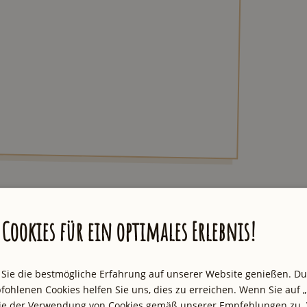
Cookies für ein optimales Erlebnis!
 eine Empfehlung auf einem professionellen
ch meine persönliche Meinung wider und wurde
 Sie die bestmögliche Erfahrung auf unserer Website genießen. D
fohlenen Cookies helfen Sie uns, dies zu erreichen. Wenn Sie auf „
Sie der Verwendung von Cookies gemäß unserer Empfehlungen zu. 