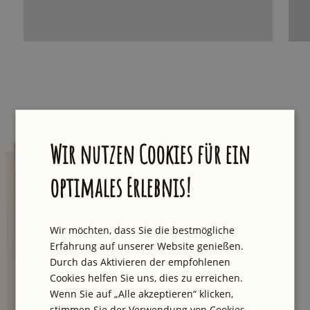
Wir nutzen Cookies für ein
AUXpost
optimales Erlebnis!
Lass dich von einzigartigen Touren und
Geheimtipps inspirieren. Wir senden dir
Wir möchten, dass Sie die bestmögliche
jeden Samstag eine E-Mail mit der neuesten
Erfahrung auf unserer Website genießen.
Empfehlung aus unserer Stadt und einmal
Durch das Aktivieren der empfohlenen
im Quartal der große Newsletter mit besten
Cookies helfen Sie uns, dies zu erreichen.
City Tipps und Verlosungen.
Wenn Sie auf „Alle akzeptieren“ klicken,
stimmen Sie der Verwendung von Cookies