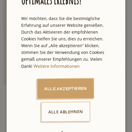
Empfehlung aus unserer Stadt und einmal
im Quartal der große Newsletter mit besten
City Tipps und Verlosungen.
Wir möchten, dass Sie die bestmögliche
Erfahrung auf unserer Website genießen.
Durch das Aktivieren der empfohlenen
Cookies helfen Sie uns, dies zu erreichen.
Ich stimme den
Wenn Sie auf „Alle akzeptieren“ klicken,
zu.
Datenschutzbestimmungen
stimmen Sie der Verwendung von Cookies
gemäß unserer Empfehlungen zu. Vielen
Weitere Informationen
Dank!
ALLE AKZEPTIEREN
ALLE ABLEHNEN
Weitere Empfehlungen