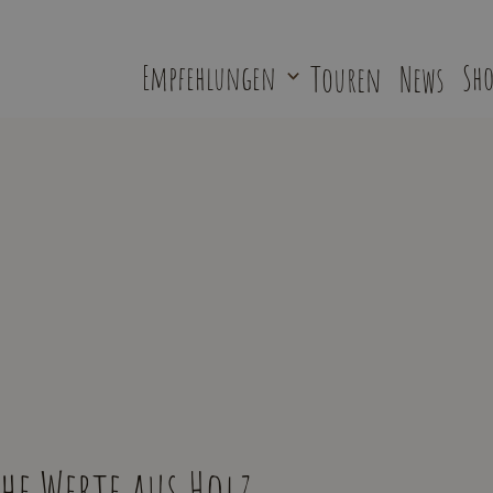
Empfehlungen
Touren
News
Sho
he Werte aus Holz