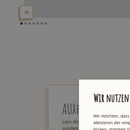
Wir nutzen 
AUXpost
Wir möchten, dass
Lass dich von einzigartigen To
Aktivieren der emp
senden dir jeden Samstag eine
klicken, stimmen 