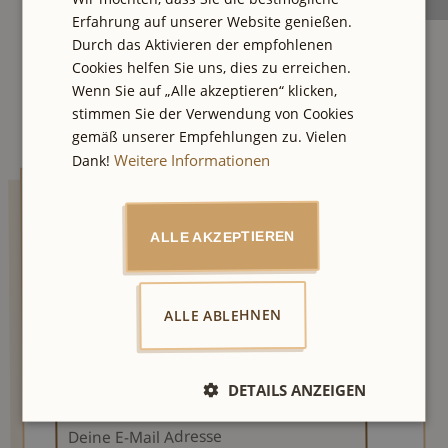
Erfahrung auf unserer Website genießen.
Durch das Aktivieren der empfohlenen
Cookies helfen Sie uns, dies zu erreichen.
Wenn Sie auf „Alle akzeptieren“ klicken,
stimmen Sie der Verwendung von Cookies
gemäß unserer Empfehlungen zu. Vielen
Weitere Informationen
Dank!
AUXpost
ALLE AKZEPTIEREN
Lass dich von einzigartigen Touren und
Geheimtipps inspirieren. Wir senden dir
jeden Samstag eine E-Mail mit der neuesten
ALLE ABLEHNEN
Empfehlung aus unserer Stadt und einmal
im Quartal der große Newsletter mit besten
City Tipps und Verlosungen.
DETAILS ANZEIGEN