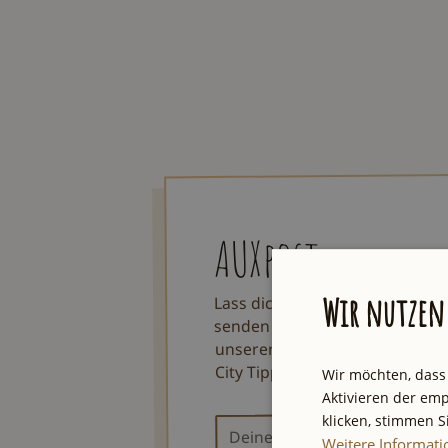
AUXpost
Lass dich von einzigartigen To
Wir nutzen 
senden dir jeden Samstag eine
unserer Stadt und einmal im Q
City Tipps und Verlosungen.
Wir möchten, dass
Aktivieren der emp
klicken, stimmen 
Weitere Informat