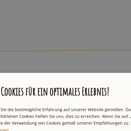
uren und Geheimtipps inspirieren. Wir
Cookies für ein optimales Erlebnis!
 E-Mail mit der neuesten Empfehlung aus
uartal der große Newsletter mit besten
 Sie die bestmögliche Erfahrung auf unserer Website genießen. D
fohlenen Cookies helfen Sie uns, dies zu erreichen. Wenn Sie auf „
Sie der Verwendung von Cookies gemäß unserer Empfehlungen zu. 
ionen