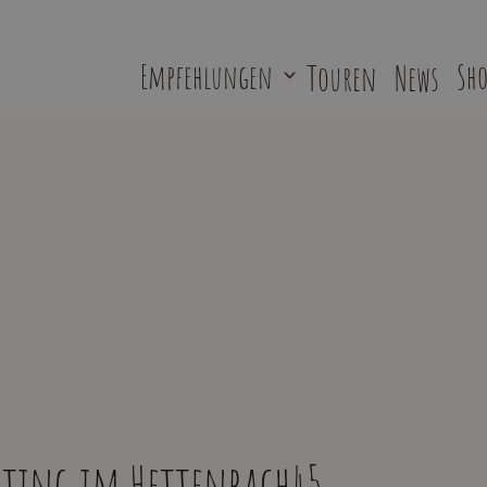
Empfehlungen
Touren
News
Sho
sting im Hettenbach45