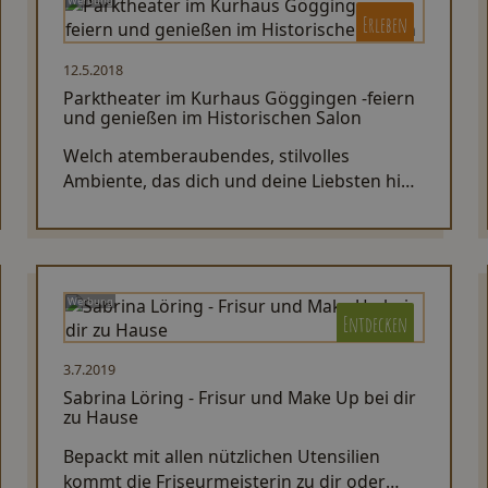
Werbung
Erleben
12.5.2018
Parktheater im Kurhaus Göggingen -feiern
und genießen im Historischen Salon
Welch atemberaubendes, stilvolles
Ambiente, das dich und deine Liebsten hier
am Gögginger Klausenberg erwartet.
Werbung
Entdecken
3.7.2019
Sabrina Löring - Frisur und Make Up bei dir
zu Hause
Bepackt mit allen nützlichen Utensilien
kommt die Friseurmeisterin zu dir oder