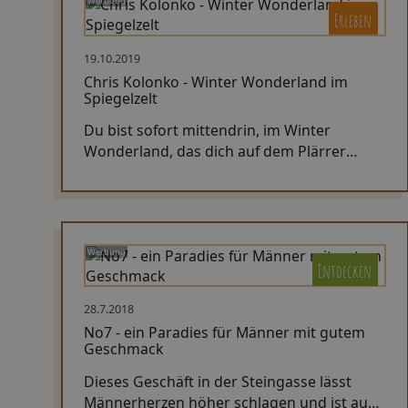
Werbung
Erleben
19.10.2019
Chris Kolonko - Winter Wonderland im
Spiegelzelt
Du bist sofort mittendrin, im Winter
Wonderland, das dich auf dem Plärrer
während der kalten Jahreszeit im beheizten
Spiegelzelt begrüßt.
Werbung
Entdecken
28.7.2018
No7 - ein Paradies für Männer mit gutem
Geschmack
Dieses Geschäft in der Steingasse lässt
Männerherzen höher schlagen und ist auch