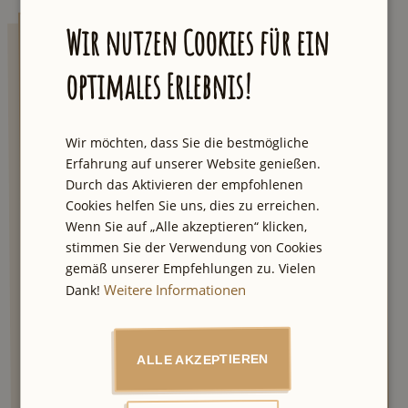
Wir nutzen Cookies für ein
AUXpost
optimales Erlebnis!
Lass dich von einzigartigen Touren und
Geheimtipps inspirieren. Wir senden dir
jeden Samstag eine E-Mail mit der neuesten
Wir möchten, dass Sie die bestmögliche
Empfehlung aus unserer Stadt und einmal
Erfahrung auf unserer Website genießen.
im Quartal der große Newsletter mit besten
Durch das Aktivieren der empfohlenen
City Tipps und Verlosungen.
Cookies helfen Sie uns, dies zu erreichen.
Wenn Sie auf „Alle akzeptieren“ klicken,
stimmen Sie der Verwendung von Cookies
gemäß unserer Empfehlungen zu. Vielen
Ich stimme den
Weitere Informationen
Dank!
zu.
Datenschutzbestimmungen
ALLE AKZEPTIEREN