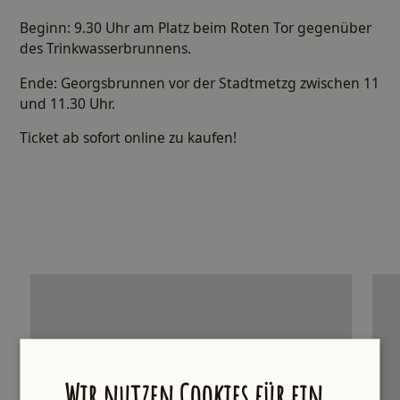
Beginn: 9.30 Uhr am Platz beim Roten Tor gegenüber
des Trinkwasserbrunnens.
Ende: Georgsbrunnen vor der Stadtmetzg zwischen 11
und 11.30 Uhr.
Ticket ab sofort online zu kaufen!
Wir nutzen Cookies für ein