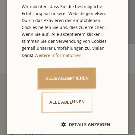
Wir möchten, dass Sie die bestmögliche
Erfahrung auf unserer Website genießen.
Durch das Aktivieren der empfohlenen
Cookies helfen Sie uns, dies zu erreichen.
Wenn Sie auf „Alle akzeptieren“ klicken,
stimmen Sie der Verwendung von Cookies
gemäß unserer Empfehlungen zu. Vielen
Weitere Informationen
Dank!
ALLE AKZEPTIEREN
Verpasse keine empfehlung mehr!
ALLE ABLEHNEN
Lass dich von unseren Geheimtipps inspirieren. Du
erhältst jede Woche den neuesten City Tipp per Mail.
DETAILS ANZEIGEN