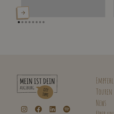
Empfeh
Touren
News