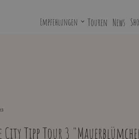
Empfehlungen
Touren
News
Sho
23
e City Tipp Tour 3 "Mauerblümch