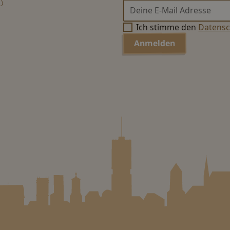
s
Ich stimme den
Datens