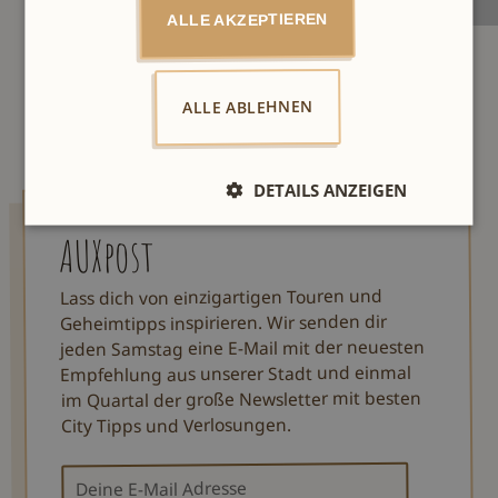
ALLE AKZEPTIEREN
ALLE ABLEHNEN
DETAILS ANZEIGEN
AUXpost
Lass dich von einzigartigen Touren und
Geheimtipps inspirieren. Wir senden dir
jeden Samstag eine E-Mail mit der neuesten
Empfehlung aus unserer Stadt und einmal
im Quartal der große Newsletter mit besten
City Tipps und Verlosungen.