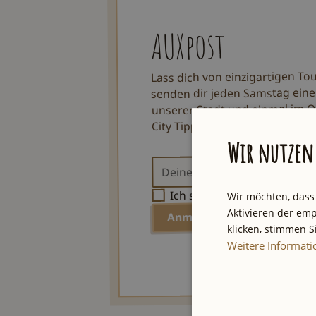
AUXpost
Lass dich von einzigartigen To
senden dir jeden Samstag eine
unserer Stadt und einmal im Q
City Tipps und Verlosungen.
Wir nutzen 
Datenschu
Ich stimme den
Wir möchten, dass
Aktivieren der emp
klicken, stimmen 
Weitere Informat