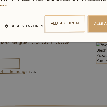
ionen
ALLE ABLEHNEN
ALLE 
DETAILS ANZEIGEN
uren und Geheimtipps inspirieren. Wir
 E-Mail mit der neuesten Empfehlung aus
uartal der große Newsletter mit besten
zu.
tzbestimmungen