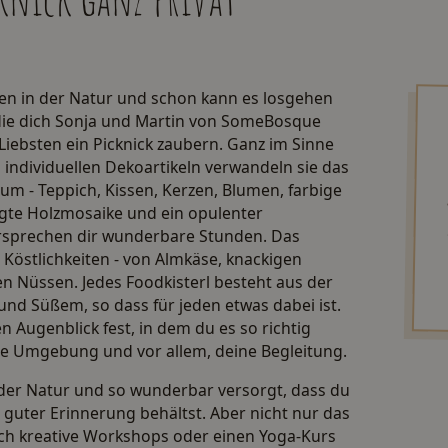
chen in der Natur und schon kann es losgehen
die dich Sonja und Martin von SomeBosque
Liebsten ein Picknick zaubern. Ganz im Sinne
individuellen Dekoartikeln verwandeln sie das
m - Teppich, Kissen, Kerzen, Blumen, farbige
gte Holzmosaike und ein opulenter
versprechen dir wunderbare Stunden. Das
en Köstlichkeiten - von Almkäse, knackigen
en Nüssen. Jedes Foodkisterl besteht aus der
nd Süßem, so dass für jeden etwas dabei ist.
 Augenblick fest, in dem du es so richtig
die Umgebung und vor allem, deine Begleitung.
it der Natur und so wunderbar versorgt, dass du
guter Erinnerung behältst. Aber nicht nur das
och kreative Workshops oder einen Yoga-Kurs