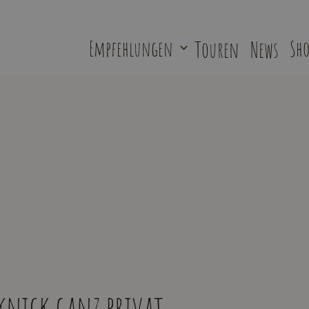
Empfehlungen
Touren
News
Sho
knick ganz privat