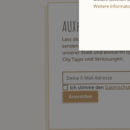
Weitere Informat
AUXpost
Lass dich von einzigartigen To
senden dir jeden Samstag eine
unserer Stadt und einmal im Q
City Tipps und Verlosungen.
Datenschu
Ich stimme den