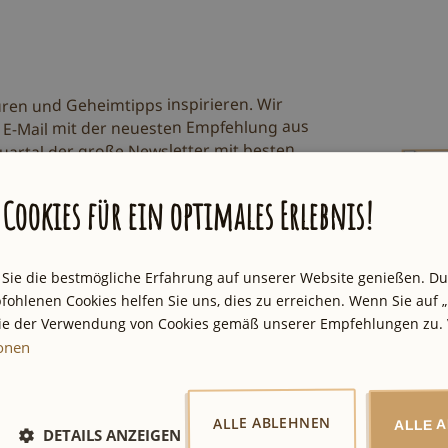
uren und Geheimtipps inspirieren. Wir
 E-Mail mit der neuesten Empfehlung aus
uartal der große Newsletter mit besten
Cookies für ein optimales Erlebnis!
zu.
tzbestimmungen
 Sie die bestmögliche Erfahrung auf unserer Website genießen. D
fohlenen Cookies helfen Sie uns, dies zu erreichen. Wenn Sie auf „
Sie der Verwendung von Cookies gemäß unserer Empfehlungen zu. 
ionen
ALLE ABLEHNEN
ALLE 
DETAILS ANZEIGEN