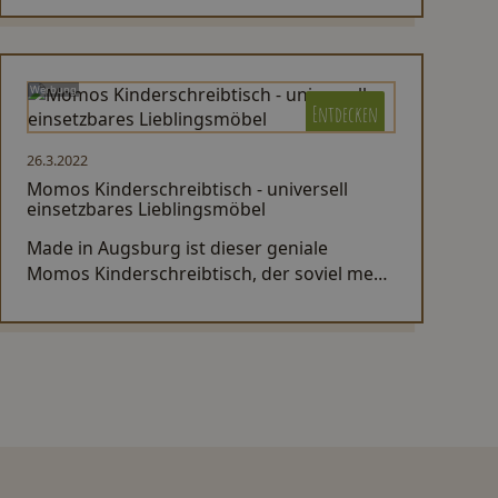
Gäste, am schön dekorierten Tisch
empfangen.
Werbung
Entdecken
26.3.2022
Momos Kinderschreibtisch - universell
einsetzbares Lieblingsmöbel
Made in Augsburg ist dieser geniale
Momos Kinderschreibtisch, der soviel mehr
kann als einfach nur Schreibtisch sein.