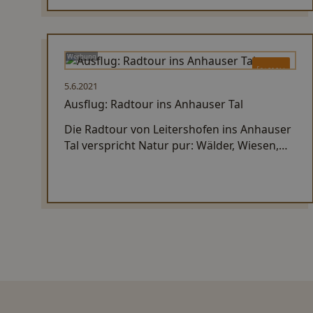
Werbung
Erleben
5.6.2021
Ausflug: Radtour ins Anhauser Tal
Die Radtour von Leitershofen ins Anhauser
Tal verspricht Natur pur: Wälder, Wiesen,
ein Froschkonzert am Weiher und zum
Abschluss ein Genuss-Stopp in Wellenburg!