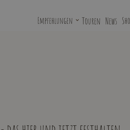
Empfehlungen
Touren
News
Sho
- das hier und jetzt festhalten