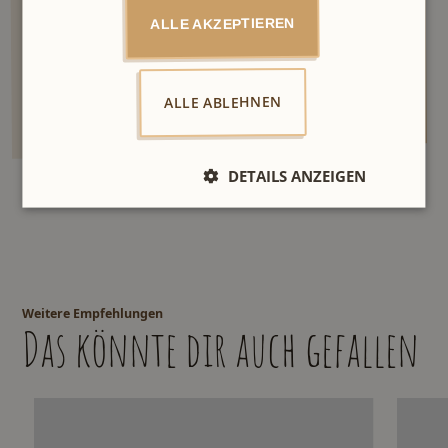
Ich stimme den
ALLE AKZEPTIEREN
zu.
Datenschutzbestimmungen
ALLE ABLEHNEN
DETAILS ANZEIGEN
Weitere Empfehlungen
Das könnte dir auch gefallen