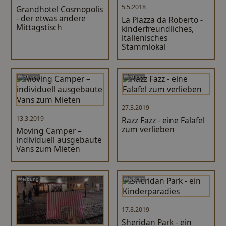
5.5.2018
Grandhotel Cosmopolis
- der etwas andere
La Piazza da Roberto -
Mittagstisch
kinderfreundliches,
italienisches
Stammlokal
Werbung
Werbung
27.3.2019
13.3.2019
Razz Fazz - eine Falafel
zum verlieben
Moving Camper –
individuell ausgebaute
Vans zum Mieten
Werbung
Werbung
17.8.2019
Sheridan Park - ein