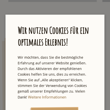
Wir nutzen Cookies für ein
optimales Erlebnis!
AUXpost
Wir möchten, dass Sie die bestmögliche
Lass dich von einzigartigen Touren und
Erfahrung auf unserer Website genießen.
Geheimtipps inspirieren. Wir senden dir
Durch das Aktivieren der empfohlenen
jeden Samstag eine E-Mail mit der neuesten
Cookies helfen Sie uns, dies zu erreichen.
Empfehlung aus unserer Stadt und einmal
Wenn Sie auf „Alle akzeptieren“ klicken,
im Quartal der große Newsletter mit besten
stimmen Sie der Verwendung von Cookies
City Tipps und Verlosungen.
gemäß unserer Empfehlungen zu. Vielen
Weitere Informationen
Dank!