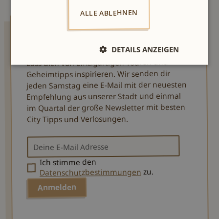
ALLE ABLEHNEN
AUXpost
DETAILS ANZEIGEN
Lass dich von einzigartigen Touren und
Geheimtipps inspirieren. Wir senden dir
jeden Samstag eine E-Mail mit der neuesten
Empfehlung aus unserer Stadt und einmal
im Quartal der große Newsletter mit besten
City Tipps und Verlosungen.
Ich stimme den
zu.
Datenschutzbestimmungen