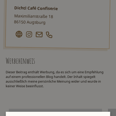
Dichtl Café Confiserie
Maximilianstraße 18
86150 Augsburg
Werbehinweis
Dieser Beitrag enthält Werbung, da es sich um eine Empfehlung
auf einem professionellen Blog handelt. Der Inhalt spiegelt
ausschließlich meine persönliche Meinung wider und wurde in
keiner Weise beeinflusst.