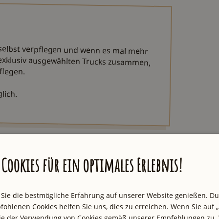
 selbst verpflegen und wenn es mal mehr
 exklusiv ausgewählten Trucks zusammen,
flegen.
.
lich.
Cookies für ein optimales Erlebnis!
 eine Empfehlung auf einem professionellen
ch meine persönliche Meinung wider und wurde
 Sie die bestmögliche Erfahrung auf unserer Website genießen. D
fohlenen Cookies helfen Sie uns, dies zu erreichen. Wenn Sie auf „
Sie der Verwendung von Cookies gemäß unserer Empfehlungen zu. 