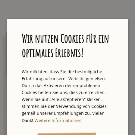
Wir nutzen Cookies für ein
AUXpost
optimales Erlebnis!
Lass dich von einzigartigen Touren und
Geheimtipps inspirieren. Wir senden dir
Wir möchten, dass Sie die bestmögliche
jeden Samstag eine E-Mail mit der neuesten
Erfahrung auf unserer Website genießen.
Empfehlung aus unserer Stadt und einmal
Durch das Aktivieren der empfohlenen
im Quartal der große Newsletter mit besten
Cookies helfen Sie uns, dies zu erreichen.
City Tipps und Verlosungen.
Wenn Sie auf „Alle akzeptieren“ klicken,
stimmen Sie der Verwendung von Cookies
gemäß unserer Empfehlungen zu. Vielen
Weitere Informationen
Dank!
Ich stimme den
zu.
Datenschutzbestimmungen