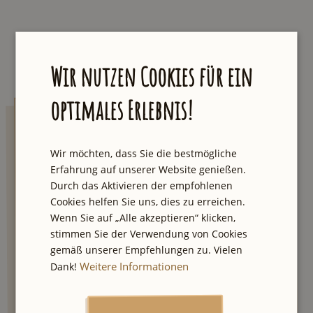
Wir nutzen Cookies für ein
optimales Erlebnis!
AUXpost
Wir möchten, dass Sie die bestmögliche
Lass dich von einzigartigen Touren und
Erfahrung auf unserer Website genießen.
Geheimtipps inspirieren. Wir senden dir
Durch das Aktivieren der empfohlenen
jeden Samstag eine E-Mail mit der neuesten
Cookies helfen Sie uns, dies zu erreichen.
Empfehlung aus unserer Stadt und einmal
Wenn Sie auf „Alle akzeptieren“ klicken,
im Quartal der große Newsletter mit besten
stimmen Sie der Verwendung von Cookies
City Tipps und Verlosungen.
gemäß unserer Empfehlungen zu. Vielen
Weitere Informationen
Dank!
Ich stimme den