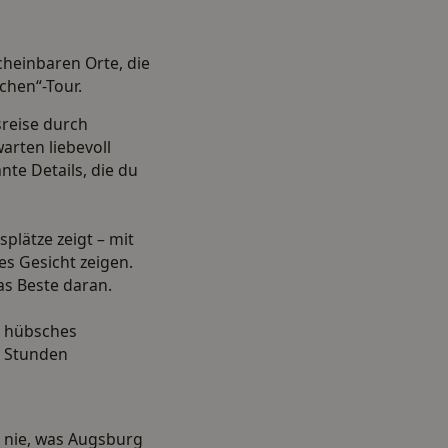
cheinbaren Orte, die
chen“-Tour.
sreise durch
arten liebevoll
te Details, die du
splätze zeigt – mit
s Gesicht zeigen.
as Beste daran.
in hübsches
5 Stunden
a nie, was Augsburg