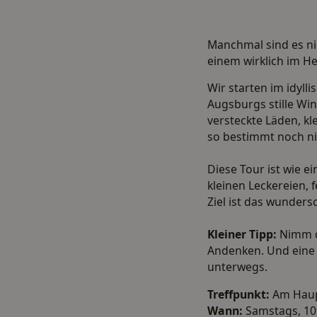
Manchmal sind es ni
einem wirklich im H
Wir starten im idyl
Augsburgs stille Win
versteckte Läden, k
so bestimmt noch n
Diese Tour ist wie ei
kleinen Leckereien,
Ziel ist das wunder
Kleiner Tipp:
Nimm di
Andenken. Und eine 
unterwegs.
Treffpunkt:
Am Haup
Wann:
Samstags, 10: