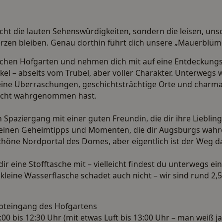
cht die lauten Sehenswürdigkeiten, sondern die leisen, uns
erzen bleiben. Genau dorthin führt dich unsere „Mauerblüm
lischen Hofgarten und nehmen dich mit auf eine Entdeckung
kel – abseits vom Trubel, aber voller Charakter. Unterwegs w
leine Überraschungen, geschichtsträchtige Orte und charman
icht wahrgenommen hast.
n Spaziergang mit einer guten Freundin, die dir ihre Liebling
 feinen Geheimtipps und Momenten, die dir Augsburgs wahre
schöne Nordportal des Domes, aber eigentlich ist der Weg d
r eine Stofftasche mit – vielleicht findest du unterwegs e
kleine Wasserflasche schadet auch nicht – wir sind rund 2,
teingang des Hofgartens
00 bis 12:30 Uhr (mit etwas Luft bis 13:00 Uhr – man weiß j